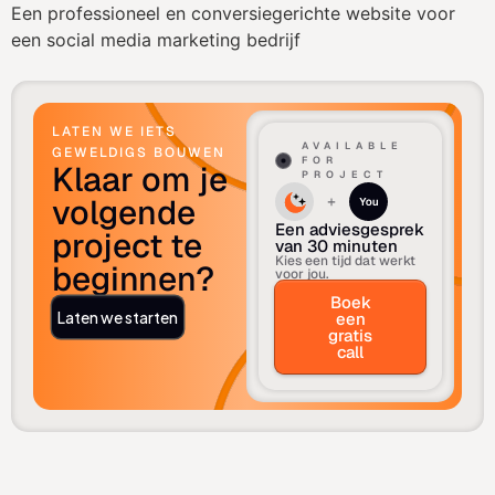
Een professioneel en conversiegerichte website voor
een social media marketing bedrijf
LATEN WE IETS
AVAILABLE
GEWELDIGS BOUWEN
FOR
Klaar om je
PROJECT
volgende
Een adviesgesprek
project te
van 30 minuten
Kies een tijd dat werkt
beginnen?
voor jou.
Boek
Laten we starten
een
gratis
call